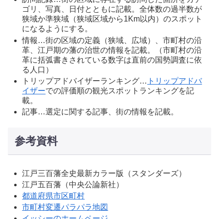
ゴリ、写真、日付とともに記載。全体数の過半数が
狭域か準狭域（狭域区域から1Km以内）のスポット
になるようにする。
情報…街の区域の定義（狭域、広域）、市町村の沿
革、江戸期の藩の治世の情報を記載。（市町村の沿
革に括弧書きされている数字は直前の国勢調査に依
る人口）
トリップアドバイザーランキング…
トリップアドバ
イザー
での評価順の観光スポットランキングを記
載。
記事…選定に関する記事、街の情報を記載。
参考資料
江戸三百藩全史最新カラー版（スタンダーズ）
江戸五百藩（中央公論新社）
都道府県市区町村
市町村変遷パラパラ地図
イッシーのホームページ