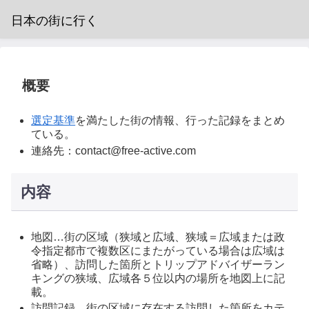
日本の街に行く
概要
選定基準
を満たした街の情報、行った記録をまとめ
ている。
連絡先：contact@free-active.com
内容
地図…街の区域（狭域と広域、狭域＝広域または政
令指定都市で複数区にまたがっている場合は広域は
省略）、訪問した箇所とトリップアドバイザーラン
キングの狭域、広域各５位以内の場所を地図上に記
載。
訪問記録…街の区域に存在する訪問した箇所をカテ