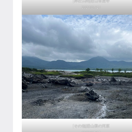
[神社仏閣]恐山菩提寺
2023/07/17
[その他]恐山賽の河原