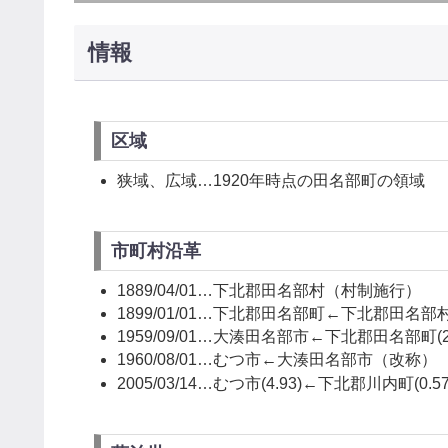
情報
区域
狭域、広域…1920年時点の田名部町の領域
市町村沿革
1889/04/01…下北郡田名部村（村制施行）
1899/01/01…下北郡田名部町←下北郡田名
1959/09/01…大湊田名部市←下北郡田名部町(2
1960/08/01…むつ市←大湊田名部市（改称）
2005/03/14…むつ市(4.93)←下北郡川内町(0.