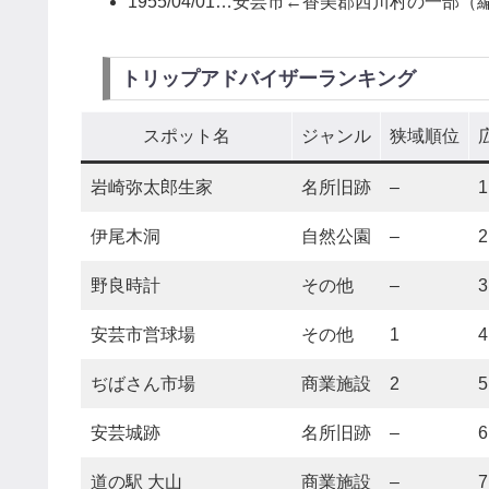
1955/04/01…安芸市←香美郡西川村の一部（
トリップアドバイザーランキング
スポット名
ジャンル
狭域順位
岩崎弥太郎生家
名所旧跡
–
1
伊尾木洞
自然公園
–
2
野良時計
その他
–
3
安芸市営球場
その他
1
4
ぢばさん市場
商業施設
2
5
安芸城跡
名所旧跡
–
6
道の駅 大山
商業施設
–
7