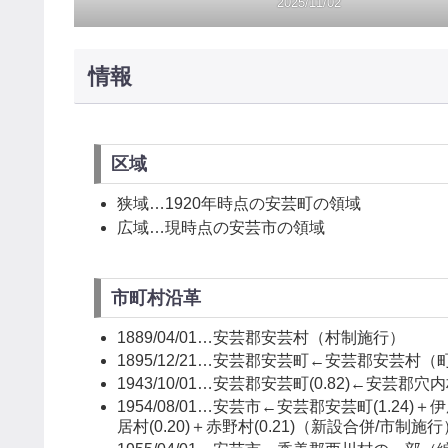
2025/11/02
情報
区域
狭域…1920年時点の安芸町の領域
広域…現時点の安芸市の領域
市町村沿革
1889/04/01…安芸郡安芸村（村制施行）
1895/12/21…安芸郡安芸町←安芸郡安芸村
1943/10/01…安芸郡安芸町(0.82)←安芸郡穴内
1954/08/01…安芸市←安芸郡安芸町(1.24)＋伊尾
居村(0.20)＋赤野村(0.21)（新設合併/市制施行