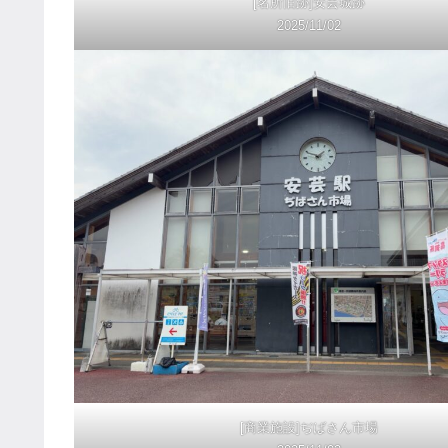
[名所旧跡]安芸城跡
2025/11/02
[商業施設]ぢばさん市場