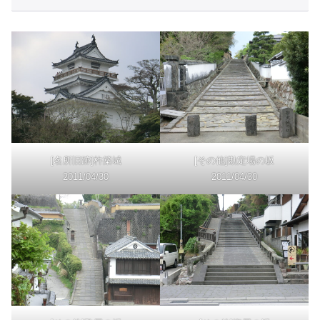
[名所旧跡]杵築城
[その他]勘定場の坂
2011/04/30
2011/04/30