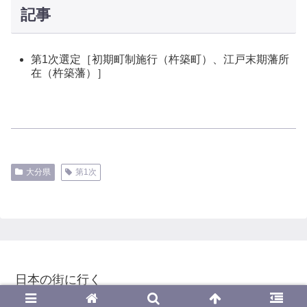
記事
第1次選定［初期町制施行（杵築町）、江戸末期藩所
在（杵築藩）］
大分県
第1次
日本の街に行く
© 2020 日本の街に行く.