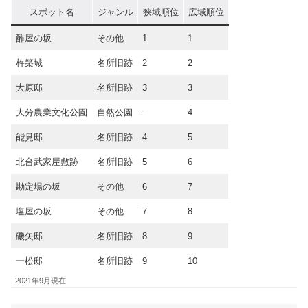
スポット名
ジャンル
狭域順位
広域順位
酢屋の坂
その他
1
1
杵築城
名所旧跡
2
2
大原邸
名所旧跡
3
3
大分農業文化公園
自然公園
–
4
能見邸
名所旧跡
4
5
北台武家屋敷跡
名所旧跡
5
6
勘定場の坂
その他
6
7
塩屋の坂
その他
7
8
磯矢邸
名所旧跡
8
9
一松邸
名所旧跡
9
10
2021年9月現在