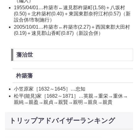
（編入）
1955/04/01…杵築市←速見郡杵築町(1.58)＋八坂村
(0.50)＋北杵築村(0.40)＋東国東郡奈狩江村(0.57)（新
設合併/市制施行）
2005/10/01…杵築市←杵築市(2.27)＋西国東郡大田村
(0.19)＋速見郡山香町(0.87)（新設合併）
藩治世
杵築藩
小笠原家［1632～1645］…忠知
松平(能見)家［1682～1871］…英親→重栄→重休→
親純→親盈→親貞→親賢→親明→親良→親貴
トリップアドバイザーランキング