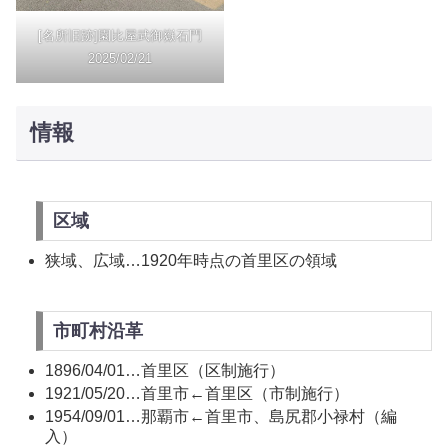
[名所旧跡]園比屋武御嶽石門
2025/02/21
情報
区域
狭域、広域…1920年時点の首里区の領域
市町村沿革
1896/04/01…首里区（区制施行）
1921/05/20…首里市←首里区（市制施行）
1954/09/01…那覇市←首里市、島尻郡小禄村（編
入）