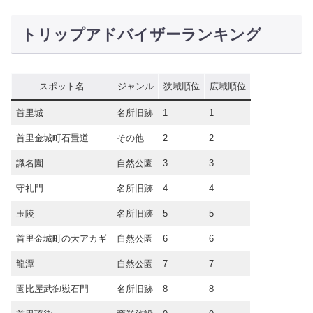
トリップアドバイザーランキング
スポット名
ジャンル
狭域順位
広域順位
首里城
名所旧跡
1
1
首里金城町石畳道
その他
2
2
識名園
自然公園
3
3
守礼門
名所旧跡
4
4
玉陵
名所旧跡
5
5
首里金城町の大アカギ
自然公園
6
6
龍潭
自然公園
7
7
園比屋武御嶽石門
名所旧跡
8
8