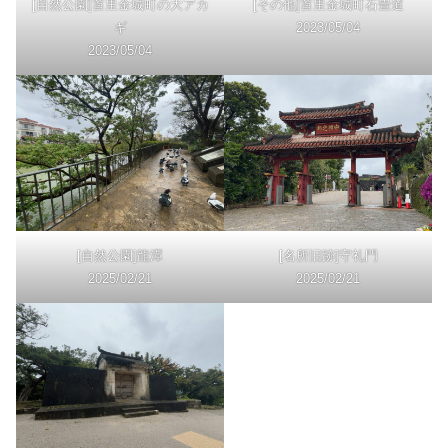
[自然公園]首里金城町の大アカ
[その他]首里金城町石畳道
ギ
2023/05/04
2023/05/04
[自然公園]龍潭
[名所旧跡]守礼門
2025/02/21
2025/02/21