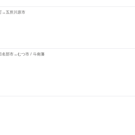
町→五所川原市
名部市→むつ市 / 斗南藩