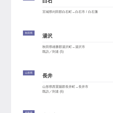
白石
宮城県刈田郡白石町→白石市 / 白石藩
秋田県
湯沢
秋田県雄勝郡湯沢町→湯沢市
既訪／到達 (5)
山形県
長井
山形県西置賜郡長井町→長井市
既訪／到達 (6)
福島県