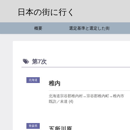
日本の街に行く
概要
選定基準と選定した街
第7次
北海道
稚内
北海道宗谷郡稚内村→宗谷郡稚内町→稚内市
既訪／未達 (4)
青森県
五所川原